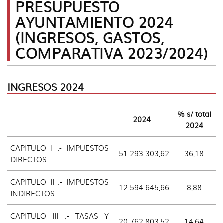
PRESUPUESTO
idioma
Ordena
por
AYUNTAMIENTO 2024
años
(INGRESOS, GASTOS,
|
navigati
COMPARATIVA 2023/2024)
Presupu
del
Ayuntam
INGRESOS 2024
% s/ total
2024
2024
CAPITULO I .- IMPUESTOS
51.293.303,62
36,18
DIRECTOS
CAPITULO II .- IMPUESTOS
12.594.645,66
8,88
INDIRECTOS
CAPITULO III .- TASAS Y
20.762.803,52
14,64