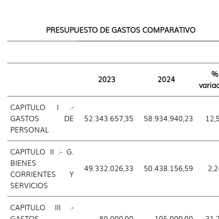
PRESUPUESTO DE GASTOS COMPARATIVO
%
2023
2024
varia
CAPITULO I .-
GASTOS DE
52.343.657,35
58.934.940,23
12,
PERSONAL
CAPITULO II .- G.
BIENES
49.332.026,33
50.438.156,59
2,2
CORRIENTES Y
SERVICIOS
CAPITULO III .-
GASTOS
80.000,00
105.000,00
31,