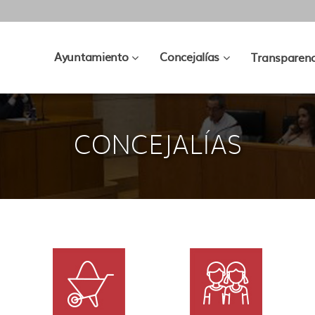
???
???
Ayuntamiento
Concejalías
Transparenc
key.formatter.header.toggle.subsec
key.formatter.hea
CONCEJALÍAS