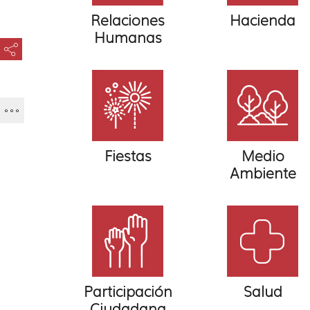
Relaciones
Hacienda
Humanas
???key.element.share.share.access???
Fiestas
Medio
Ambiente
Participación
Salud
Ciudadana