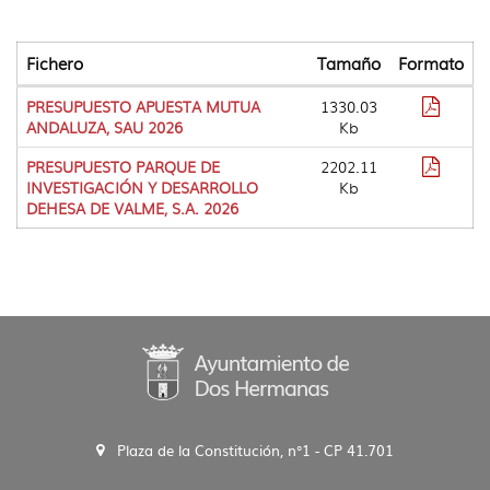
idioma
Fichero
Tamaño
Formato
Tabla
Format
PRESUPUESTO APUESTA MUTUA
1330.03
que
PDF
ANDALUZA, SAU 2026
Kb
lista
diferentes
Format
PRESUPUESTO PARQUE DE
2202.11
descargas
pdf
INVESTIGACIÓN Y DESARROLLO
Kb
de
DEHESA DE VALME, S.A. 2026
ficheros
Plaza de la Constitución, n°1 - CP 41.701