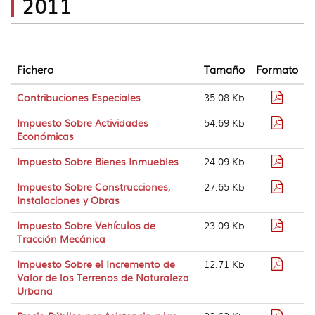
2011
idioma
|
navig
Años
Anter
Fichero
Tamaño
Formato
Tabla
Format
Contribuciones Especiales
35.08 Kb
que
pdf
lista
Format
Impuesto Sobre Actividades
54.69 Kb
diferentes
pdf
Económicas
descargas
de
Format
Impuesto Sobre Bienes Inmuebles
24.09 Kb
ficheros
pdf
Format
Impuesto Sobre Construcciones,
27.65 Kb
pdf
Instalaciones y Obras
Format
Impuesto Sobre Vehículos de
23.09 Kb
pdf
Tracción Mecánica
Format
Impuesto Sobre el Incremento de
12.71 Kb
pdf
Valor de los Terrenos de Naturaleza
Urbana
Format