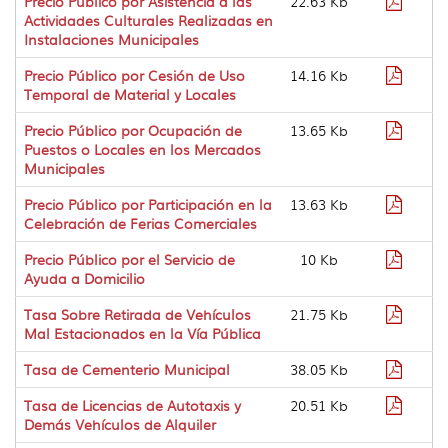
Precio Público por Asistencia a las
22.63 Kb
pdf
Actividades Culturales Realizadas en
Instalaciones Municipales
Format
Precio Público por Cesión de Uso
14.16 Kb
pdf
Temporal de Material y Locales
Format
Precio Público por Ocupación de
13.65 Kb
pdf
Puestos o Locales en los Mercados
Municipales
Format
Precio Público por Participación en la
13.63 Kb
pdf
Celebración de Ferias Comerciales
Format
Precio Público por el Servicio de
10 Kb
pdf
Ayuda a Domicilio
Format
Tasa Sobre Retirada de Vehículos
21.75 Kb
pdf
Mal Estacionados en la Vía Pública
Format
Tasa de Cementerio Municipal
38.05 Kb
pdf
Format
Tasa de Licencias de Autotaxis y
20.51 Kb
pdf
Demás Vehículos de Alquiler