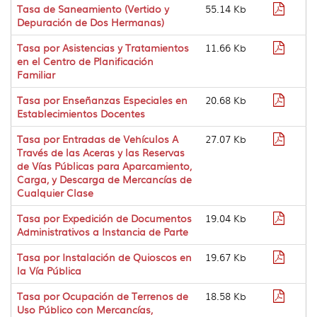
Format
Tasa de Saneamiento (Vertido y
55.14 Kb
pdf
Depuración de Dos Hermanas)
Format
Tasa por Asistencias y Tratamientos
11.66 Kb
pdf
en el Centro de Planificación
Familiar
Format
Tasa por Enseñanzas Especiales en
20.68 Kb
pdf
Establecimientos Docentes
Format
Tasa por Entradas de Vehículos A
27.07 Kb
pdf
Través de las Aceras y las Reservas
de Vías Públicas para Aparcamiento,
Carga, y Descarga de Mercancías de
Cualquier Clase
Format
Tasa por Expedición de Documentos
19.04 Kb
pdf
Administrativos a Instancia de Parte
Format
Tasa por Instalación de Quioscos en
19.67 Kb
pdf
la Vía Pública
Format
Tasa por Ocupación de Terrenos de
18.58 Kb
pdf
Uso Público con Mercancías,