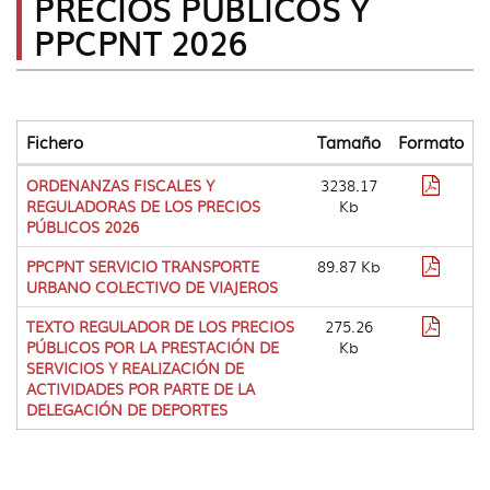
PRECIOS PÚBLICOS Y
idioma
|
PPCPNT 2026
navig
Años
Anter
Fichero
Tamaño
Formato
Tabla
Format
ORDENANZAS FISCALES Y
3238.17
que
pdf
REGULADORAS DE LOS PRECIOS
Kb
lista
PÚBLICOS 2026
diferentes
descargas
Format
PPCPNT SERVICIO TRANSPORTE
89.87 Kb
de
pdf
URBANO COLECTIVO DE VIAJEROS
ficheros
Format
TEXTO REGULADOR DE LOS PRECIOS
275.26
pdf
PÚBLICOS POR LA PRESTACIÓN DE
Kb
SERVICIOS Y REALIZACIÓN DE
ACTIVIDADES POR PARTE DE LA
DELEGACIÓN DE DEPORTES