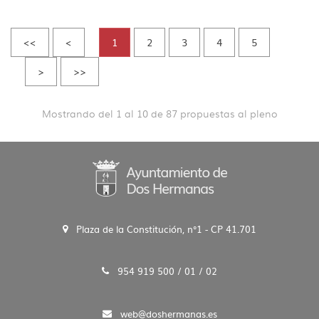
<<
<
1
2
3
4
5
>
>>
Mostrando del 1 al 10 de 87 propuestas al pleno
Plaza de la Constitución, n°1 - CP 41.701
954 919 500 / 01 / 02
web@doshermanas.es