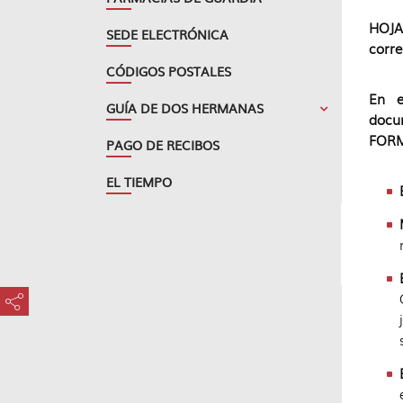
HOJA
SEDE ELECTRÓNICA
corre
CÓDIGOS POSTALES
En e
GUÍA DE DOS HERMANAS
docu
FORM
PAGO DE RECIBOS
EL TIEMPO
???key.element.share.share.access???