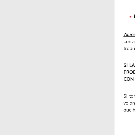
Atenc
conve
tradu
SI L
PROB
CON 
Si ta
volan
que h