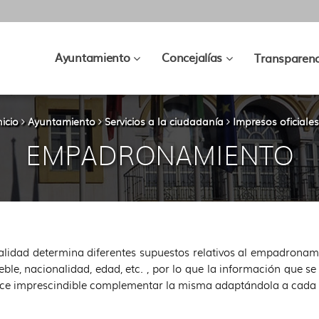
???
???
Ayuntamiento
Concejalías
Transparenc
key.formatter.header.toggle.subsec
key.formatter.hea
nicio
Ayuntamiento
Servicios a la ciudadanía
Impresos oficiales
EMPADRONAMIENTO
alidad determina diferentes supuestos relativos al empadronami
ble, nacionalidad, edad, etc. , por lo que la información que se
ce imprescindible complementar la misma adaptándola a cada 