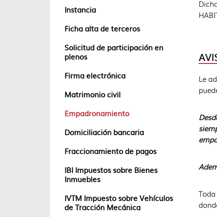
Dich
Instancia
HABI
Ficha alta de terceros
Solicitud de participación en
AVI
plenos
Firma electrónica
Le ad
pued
Matrimonio civil
Empadronamiento
Desde
siem
Domiciliación bancaria
empa
Fraccionamiento de pagos
Ademá
IBI Impuestos sobre Bienes
Inmuebles
Toda 
IVTM Impuesto sobre Vehículos
donde
de Tracción Mecánica