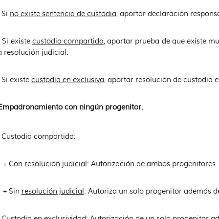
Si
no existe sentencia de custodia
, aportar declaración respons
 existe
custodia compartida
, aportar prueba de que existe m
 resolución judicial.
 existe
custodia en exclusiva
, aportar resolución de custodia e
Empadronamiento con ningún progenitor.
stodia compartida:
Con
resolución judicial
: Autorización de ambos progenitores.
Sin
resolución judicial
: Autoriza un solo progenitor además d
todia en exclusividad: Autorización de un solo progenitor ad