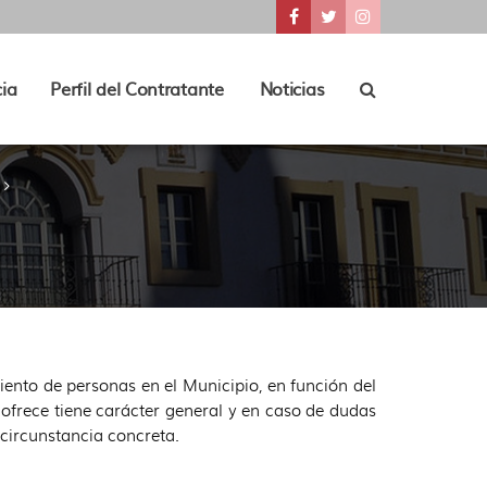
???
???
???
key.formatter.header.access
key.formatter.header.a
key.formatter.he
Ir
Ir
Ir
a
a
a
nuestra
nuestra
nuestra
Buscador
ia
Perfil del Contratante
Noticias
tions???
der.toggle.subsections???
página
página
página
de
de
de
Facebook
Twitter
Instagram
ento de personas en el Municipio, en función del
 ofrece tiene carácter general y en caso de dudas
circunstancia concreta.