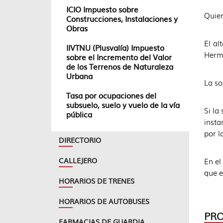
ICIO Impuesto sobre
Quien
Construcciones, Instalaciones y
Obras
El al
IIVTNU (Plusvalía) Impuesto
Herma
sobre el Incremento del Valor
de los Terrenos de Naturaleza
Urbana
La so
Tasa por ocupaciones del
subsuelo, suelo y vuelo de la vía
Si la
pública
insta
por l
DIRECTORIO
CALLEJERO
En el
que e
HORARIOS DE TRENES
HORARIOS DE AUTOBUSES
PRO
FARMACIAS DE GUARDIA