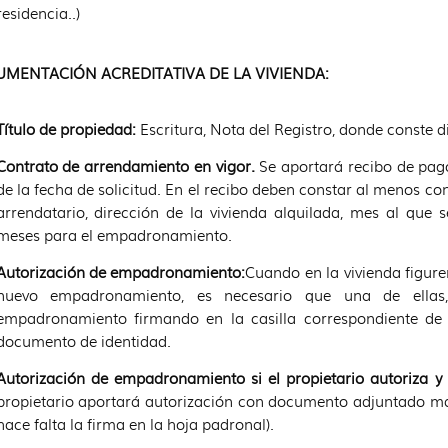
residencia..)
MENTACIÓN ACREDITATIVA DE LA VIVIENDA:
Título de propiedad:
Escritura, Nota del Registro, donde conste d
Contrato de arrendamiento en vigor.
Se aportará recibo de pago
de la fecha de solicitud. En el recibo deben constar al menos co
arrendatario, dirección de la vivienda alquilada, mes al que
meses para el empadronamiento.
Autorización de empadronamiento:
Cuando en la vivienda figur
nuevo empadronamiento, es necesario que una de ellas
empadronamiento firmando en la casilla correspondiente de l
documento de identidad.
Autorización de empadronamiento si el propietario autoriza 
propietario aportará autorización con documento adjuntado m
hace falta la firma en la hoja padronal).