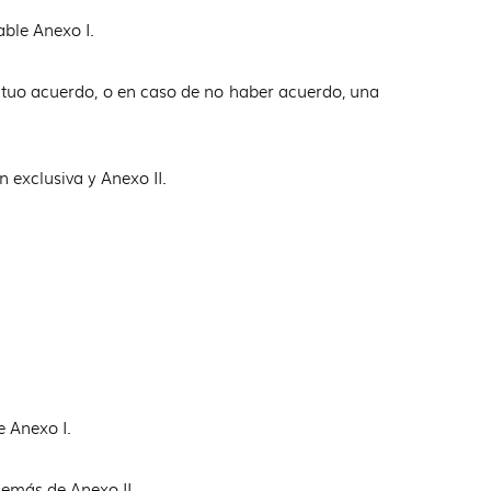
able Anexo I.
utuo acuerdo, o en caso de no haber acuerdo, una
n exclusiva y Anexo II.
e Anexo I.
emás de Anexo II.