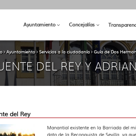
???
???
Ayuntamiento
Concejalías
Transparenc
key.formatter.header.toggle.subsec
key.formatter.hea
io
Ayuntamiento
Servicios a la ciudadanía
Guía de Dos Herma
UENTE DEL REY Y ADRIA
nte del Rey
Manantial existente en la Barriada del 
data de la Reconquista de Sevilla, ya q