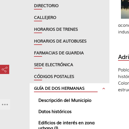
DIRECTORIO
CALLEJERO
acon
HORARIOS DE TRENES
indus
HORARIOS DE AUTOBUSES
FARMACIAS DE GUARDIA
Adr
SEDE ELECTRÓNICA
Pobla
???key.element.share.share.access???
histó
CÓDIGOS POSTALES
Colo
GUÍA DE DOS HERMANAS
estru
Descripción del Municipio
Datos históricos
Edificios de interés en zona
urbana (I)