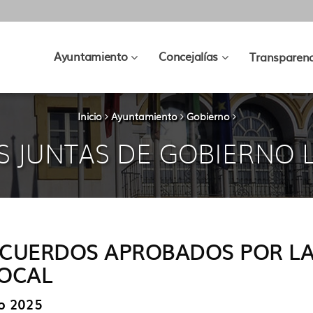
???
???
Ayuntamiento
Concejalías
Transparenc
key.formatter.header.toggle.subsec
key.formatter.hea
Inicio
Ayuntamiento
Gobierno
S JUNTAS DE GOBIERNO 
CUERDOS APROBADOS POR LA
OCAL
io 2025