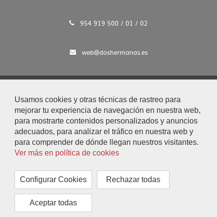
954 919 500 / 01 / 02
web@doshermanas.es
2020 © Ayto. de Dos Hermanas
Usamos cookies y otras técnicas de rastreo para
Aviso Legal y Protección de Datos
mejorar tu experiencia de navegación en nuestra web,
|
para mostrarte contenidos personalizados y anuncios
Mapa Web
adecuados, para analizar el tráfico en nuestra web y
|
para comprender de dónde llegan nuestros visitantes.
Accesibilidad
Ver más en política de cookies
|
Búsqueda
|
Configurar Cookies
Rechazar todas
Contacto
|
Aceptar todas
Configurar Cookies