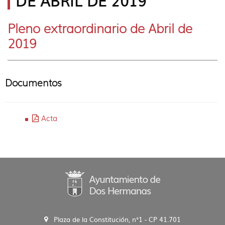
DE ABRIL DE 2019
idioma
Pleno extraordinario de Abril de
2019
Documentos
Acta
Plaza de la Constitución, n°1 - CP 41.701