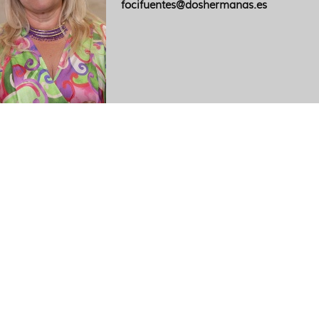
focifuentes@doshermanas.es