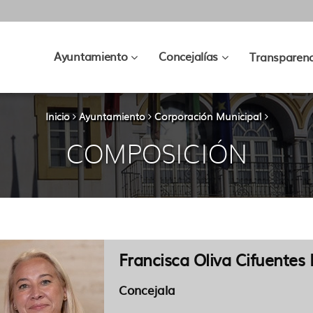
???
???
Ayuntamiento
Concejalías
Transparenc
key.formatter.header.toggle.subsec
key.formatter.hea
Inicio
Ayuntamiento
Corporación Municipal
COMPOSICIÓN
Francisca Oliva Cifuentes
Concejala