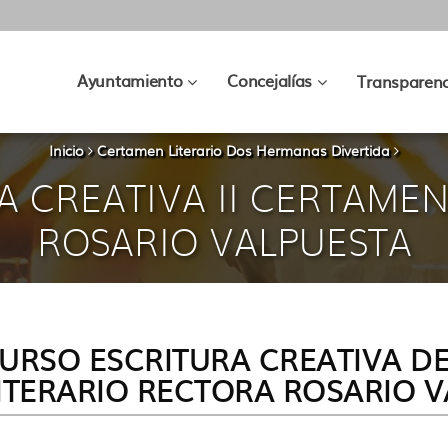
???
???
Ayuntamiento
Concejalías
Transparenc
key.formatter.header.toggle.subsec
key.formatter.hea
Inicio
Certamen Literario Dos Hermanas Divertida
A CREATIVA II CERTAMEN
ROSARIO VALPUESTA
URSO ESCRITURA CREATIVA DE
ITERARIO RECTORA ROSARIO 