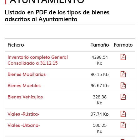
idioma
Listado en PDF de los tipos de bienes
adscritos al Ayuntamiento
Fichero
Tamaño
Formato
Tabla
Format
Inventario completo General
4298.54
que
pdf
Consolidado a 31.12.15
Kb
lista
diferentes
Format
Bienes Mobiliarios
96.15 Kb
descargas
pdf
de
Format
Bienes Muebles
96.67 Kb
ficheros
pdf
Format
Bienes Vehículos
328.38
pdf
Kb
Format
Viales -Rústica-
97.74 Kb
pdf
Format
Viales -Urbana-
506.25
pdf
Kb