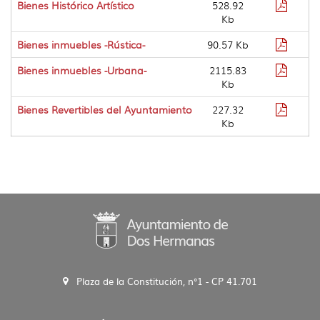
Format
Bienes Histórico Artístico
528.92
pdf
Kb
Format
Bienes inmuebles -Rústica-
90.57 Kb
pdf
Format
Bienes inmuebles -Urbana-
2115.83
pdf
Kb
Format
Bienes Revertibles del Ayuntamiento
227.32
pdf
Kb
Plaza de la Constitución, n°1 - CP 41.701