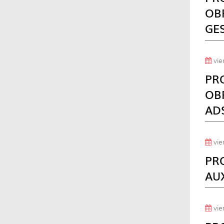
OBR
GE
vie
PR
OB
AD
vie
PR
AUX
vie