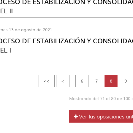
OCESO DE ESTABILIZACIÓN Y CONSOLID
EL II
rnes 13 de agosto de 2021
OCESO DE ESTABILIZACIÓN Y CONSOLID
EL I
<<
<
6
7
8
9
Mostrando del 71 al 80 de 100 
Ver las oposiciones an