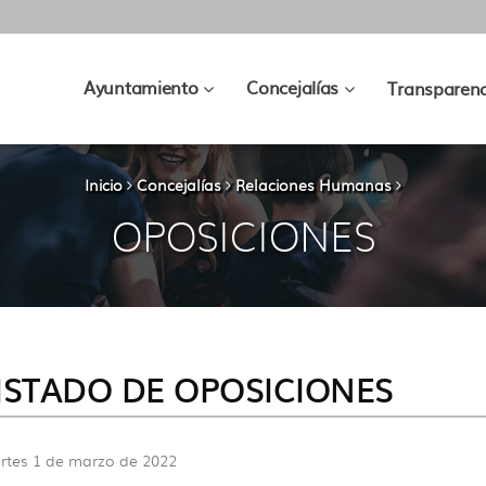
???
???
Ayuntamiento
Concejalías
Transparenc
key.formatter.header.toggle.subsec
key.formatter.hea
Inicio
Concejalías
Relaciones Humanas
OPOSICIONES
ISTADO DE OPOSICIONES
rtes 1 de marzo de 2022