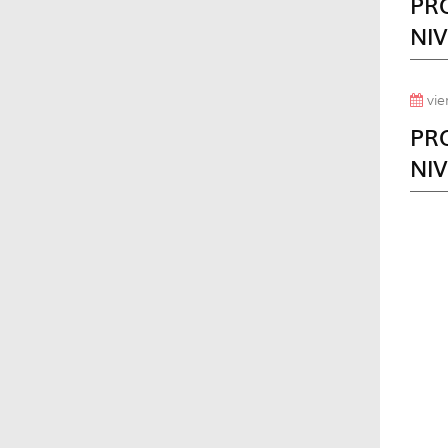
PR
NIV
vie
PR
NIV