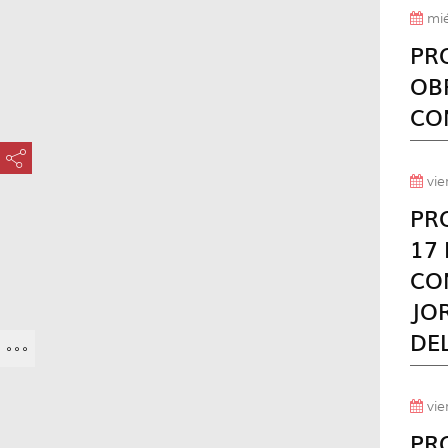
mié
PR
OB
CO
???key.element.share.share.access???
vie
PR
17
CO
JO
DE
vie
PR