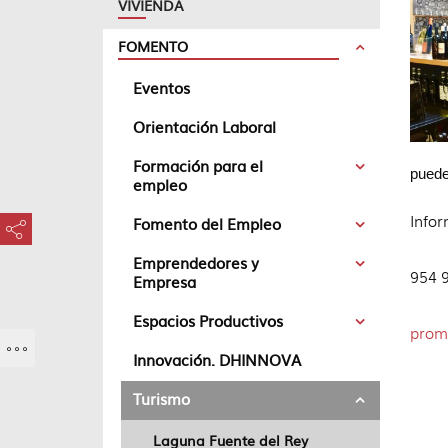
VIVIENDA
FOMENTO
Eventos
Orientación Laboral
Formación para el
puede
empleo
Info
Fomento del Empleo
???key.element.share.share.access???
Emprendedores y
954 
Empresa
Espacios Productivos
prom
Innovación. DHINNOVA
Turismo
Laguna Fuente del Rey