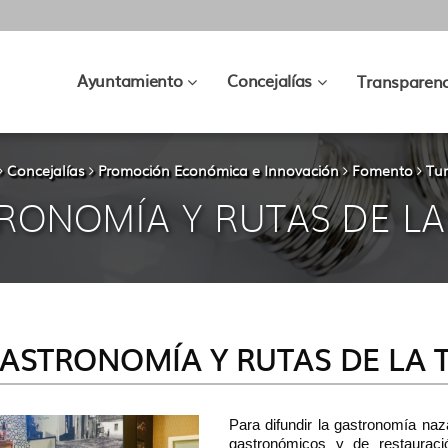
???
???
Ayuntamiento
Concejalías
Transparenc
key.formatter.header.toggle.subsec
key.formatter.hea
Concejalías
Promoción Económica e Innovación
Fomento
Tu
RONOMÍA Y RUTAS DE LA
ASTRONOMÍA Y RUTAS DE LA 
Para difundir la gastronomía na
gastronómicos y de restauración