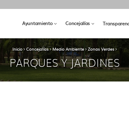
???
???
Ayuntamiento
Concejalías
Transparenc
key.formatter.header.toggle.subsec
key.formatter.hea
Inicio
Concejalías
Medio Ambiente
Zonas Verdes
PARQUES Y JARDINES