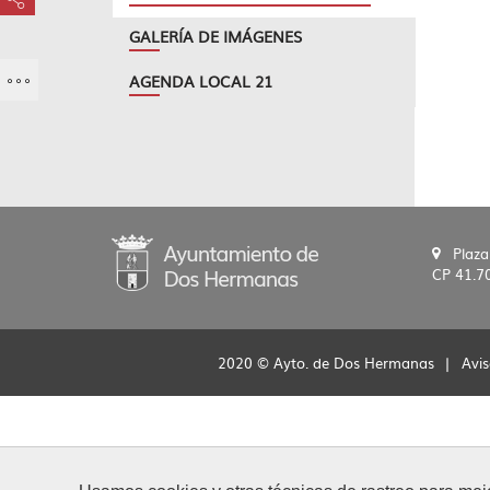
???key.element.share.share.access???
GALERÍA DE IMÁGENES
AGENDA LOCAL 21
Plaza
CP 41.7
2020 © Ayto. de Dos Hermanas
|
Avis