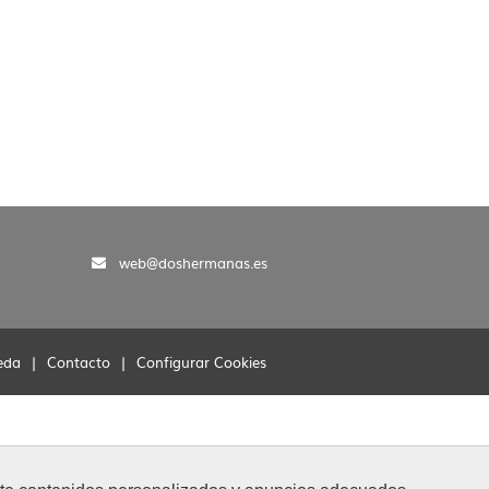
web@doshermanas.es
eda
|
Contacto
|
Configurar Cookies