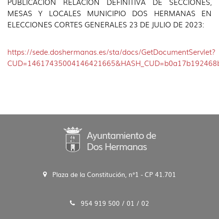
PUBLICACIÓN RELACIÓN DEFINITIVA DE SECCIONES,
idioma
MESAS Y LOCALES MUNICIPIO DOS HERMANAS EN
ELECCIONES CORTES GENERALES 23 DE JULIO DE 2023:
https://sede.doshermanas.es/sta/docs/GetDocumentServlet?
CUD=14617435004146421665&HASH_CUD=b0a17b192468b
Plaza de la Constitución, n°1 - CP 41.701
954 919 500 / 01 / 02