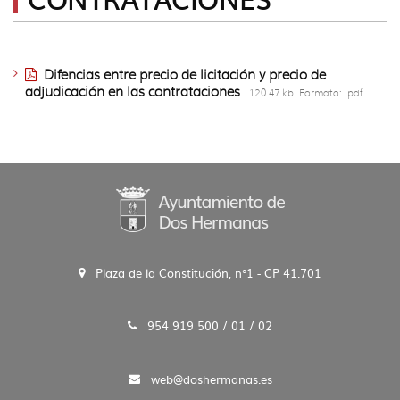
idioma
Difencias entre precio de licitación y precio de
adjudicación en las contrataciones
120.47 kb
Formato:
pdf
Plaza de la Constitución, n°1 - CP 41.701
954 919 500 / 01 / 02
web@doshermanas.es