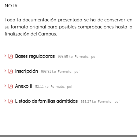
NOTA
Toda la documentación presentada se ha de conservar en
su formato original para posibles comprobaciones hasta la
finalización del Campus.
Bases reguladoras
993.65 kb
Formato:
pdf
Inscripción
998.31 kb
Formato:
pdf
Anexo II
52.11 kb
Formato:
pdf
Listado de familias admitidas
555.27 kb
Formato:
pdf