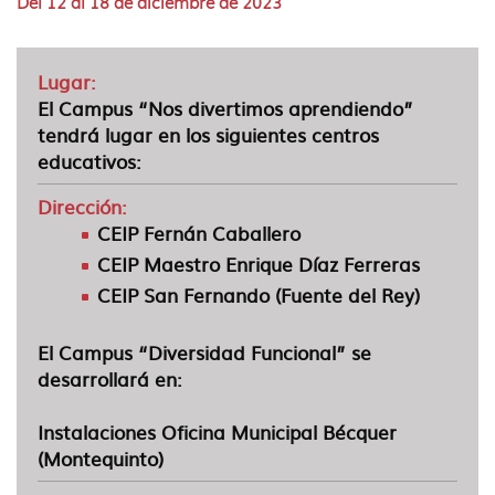
Del 12 al 18 de diciembre de 2023
idioma
Lugar:
El Campus “Nos divertimos aprendiendo”
tendrá lugar en los siguientes centros
educativos:
Dirección:
CEIP Fernán Caballero
CEIP Maestro Enrique Díaz Ferreras
CEIP San Fernando (Fuente del Rey)
El Campus “Diversidad Funcional” se
desarrollará en:
Instalaciones Oficina Municipal Bécquer
(Montequinto)