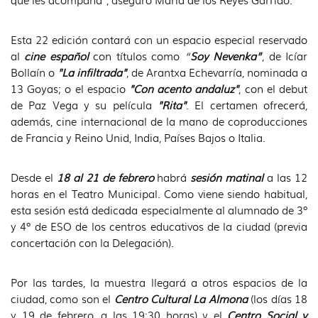
que les acompaña", aseguró María de los Reyes Garrido.
Esta 22 edición contará con un espacio especial reservado
al
cine español
con títulos como
“
Soy Nevenka”
, de Icíar
Bollaín o
"La infiltrada"
, de Arantxa Echevarría, nominada a
13 Goyas; o el espacio
"Con acento andaluz"
, con el debut
de Paz Vega y su película
"Rita"
. El certamen ofrecerá,
además, cine internacional de la mano de coproducciones
de Francia y Reino Unid, India, Países Bajos o Italia.
Desde el
18 al 21 de febrero
habrá
sesión matinal
a las 12
horas en el Teatro Municipal. Como viene siendo habitual,
esta sesión está dedicada especialmente al alumnado de 3º
y 4º de ESO de los centros educativos de la ciudad (previa
concertación con la Delegación).
Por las tardes, la muestra llegará a otros espacios de la
ciudad, como son el
Centro Cultural La Almona
(los días 18
y 19 de febrero, a las 19:30 horas) y el
Centro Social y