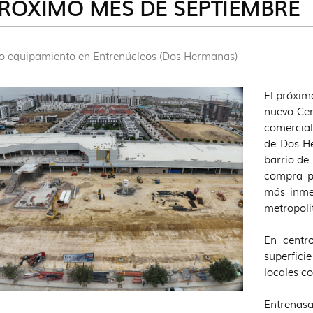
RÓXIMO MES DE SEPTIEMBRE
o equipamiento en Entrenúcleos (Dos Hermanas)
El próxim
nuevo Cen
comercial
de Dos He
barrio de
compra p
más inmed
metropolit
En centr
superfici
locales co
Entrenasa