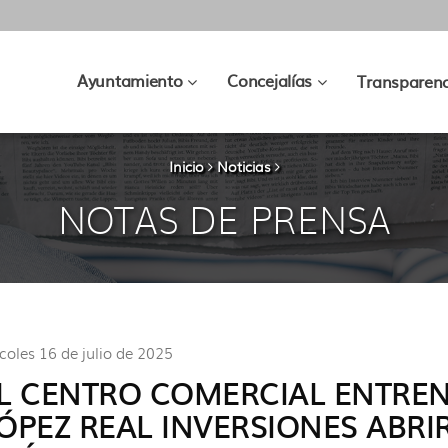
???
???
Ayuntamiento
Concejalías
Transparenc
key.formatter.header.toggle.subsec
key.formatter.hea
Inicio
Noticias
NOTAS DE PRENSA
coles 16 de julio de 2025
L CENTRO COMERCIAL ENTRE
ÓPEZ REAL INVERSIONES ABRI