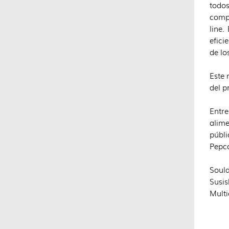
todos
compr
line.
efici
de lo
Este 
del p
Entre
alime
públi
Pepco
Soul
Susis
Multi