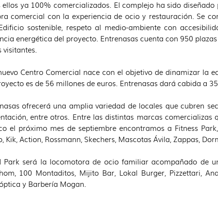
 ellos ya 100% comercializados. El complejo ha sido diseñado 
a comercial con la experiencia de ocio y restauración. Se c
 Edificio sostenible, respeto al medio-ambiente con accesibil
encia energética del proyecto. Entrenasas cuenta con 950 plazas
s visitantes.
nuevo Centro Comercial nace con el objetivo de dinamizar la ec
royecto es de 56 millones de euros. Entrenasas dará cabida a 3
nasas ofrecerá una amplia variedad de locales que cubren sec
ntación, entre otros. Entre las distintas marcas comercializas 
co el próximo mes de septiembre encontramos a Fitness Park, Li
, Kik, Action, Rossmann, Skechers, Mascotas Ávila, Zappas, Dorm
d Park será la locomotora de ocio familiar acompañado de 
hom, 100 Montaditos, Mijito Bar, Lokal Burger, Pizzettari, An
óptica y Barbería Mogan.