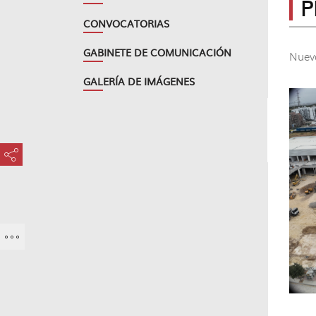
P
CONVOCATORIAS
GABINETE DE COMUNICACIÓN
Nuev
GALERÍA DE IMÁGENES
???key.element.share.share.access???