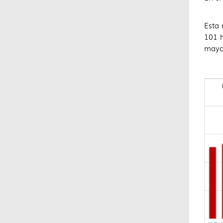
Esta 
101 
mayor