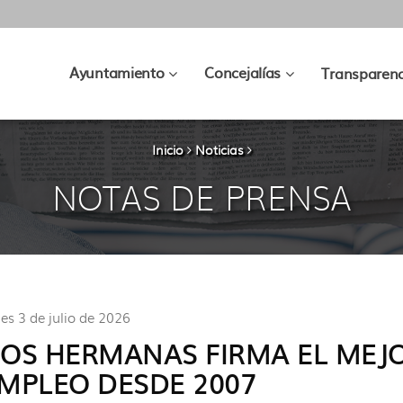
???
???
Ayuntamiento
Concejalías
Transparenc
key.formatter.header.toggle.subsec
key.formatter.hea
Inicio
Noticias
NOTAS DE PRENSA
nes 3 de julio de 2026
OS HERMANAS FIRMA EL MEJO
MPLEO DESDE 2007