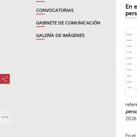
En e
CONVOCATORIAS
per
GABINETE DE COMUNICACIÓN
GALERÍA DE IMÁGENES
???key.element.share.share.access???
refe
pers
2026.
En el