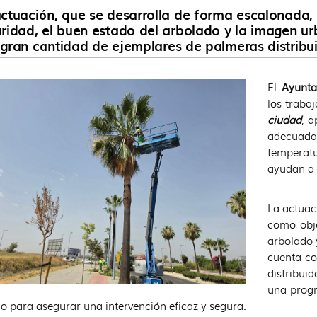
ctuación, que se desarrolla de forma escalonada, 
ridad, el buen estado del arbolado y la imagen ur
gran cantidad de ejemplares de palmeras distribui
El
Ayunt
los traba
ciudad
, 
adecuada 
temperatu
ayudan a 
La actuac
como obje
arbolado 
cuenta co
distribui
una progr
o para asegurar una intervención eficaz y segura.