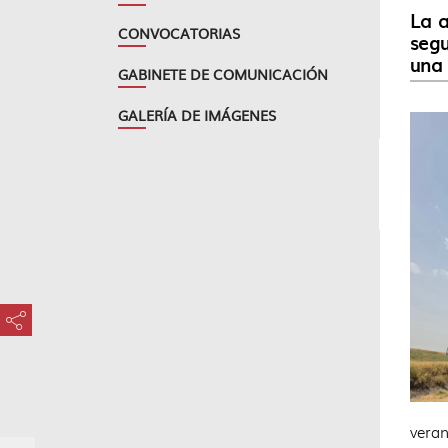
La a
CONVOCATORIAS
segu
una 
GABINETE DE COMUNICACIÓN
GALERÍA DE IMÁGENES
???key.element.share.share.access???
veran