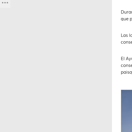
Duran
que p
Las l
conse
El Ay
conse
paisa