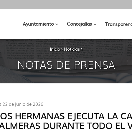
???
???
Ayuntamiento
Concejalías
Transparenc
key.formatter.header.toggle.subsec
key.formatter.hea
Inicio
Noticias
NOTAS DE PRENSA
s 22 de junio de 2026
OS HERMANAS EJECUTA LA C
ALMERAS DURANTE TODO EL 