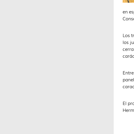
en es
Conso
Los t
los j
cerra
carác
Entre
panel
carac
El pr
Herma