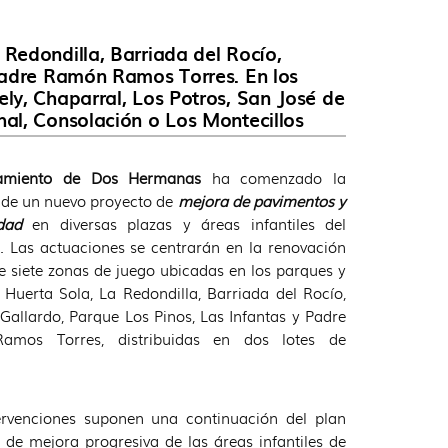
Redondilla, Barriada del Rocío,
 Padre Ramón Ramos Torres. En los
ly, Chaparral, Los Potros, San José de
hal, Consolación o Los Montecillos
amiento de Dos Hermanas
ha comenzado la
 de un nuevo proyecto de
mejora de pavimentos y
idad
en diversas plazas y áreas infantiles del
. Las actuaciones se centrarán en la renovación
de siete zonas de juego ubicadas en los parques y
 Huerta Sola, La Redondilla, Barriada del Rocío,
 Gallardo, Parque Los Pinos, Las Infantas y Padre
mos Torres, distribuidas en dos lotes de
.
ervenciones suponen una continuación del plan
 de mejora progresiva de las áreas infantiles de