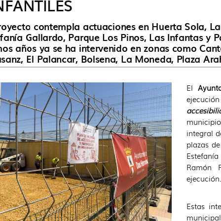
NFANTILES
royecto contempla actuaciones en Huerta Sola, La 
fanía Gallardo, Parque Los Pinos, Las Infantas y
mos años ya se ha intervenido en zonas como Cante
sanz, El Palancar, Bolsena, La Moneda, Plaza Ara
El
Ayunt
ejecución
accesibil
municipio
integral 
plazas de
Estefanía
Ramón Ra
ejecución
Estas int
municipal