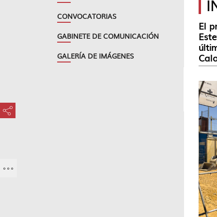
I
CONVOCATORIAS
El p
Este
GABINETE DE COMUNICACIÓN
últi
GALERÍA DE IMÁGENES
Cala
???key.element.share.share.access???