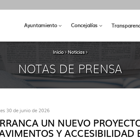
???
???
Ayuntamiento
Concejalías
Transparenc
key.formatter.header.toggle.subsec
key.formatter.hea
Inicio
Noticias
NOTAS DE PRENSA
es 30 de junio de 2026
RRANCA UN NUEVO PROYECTO
AVIMENTOS Y ACCESIBILIDAD 