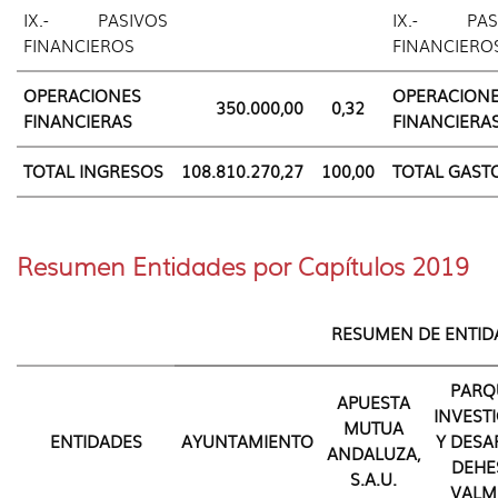
IX.- PASIVOS
IX.- PAS
FINANCIEROS
FINANCIERO
OPERACIONES
OPERACION
350.000,00
0,32
FINANCIERAS
FINANCIERA
TOTAL INGRESOS
108.810.270,27
100,00
TOTAL GAST
Resumen Entidades por Capítulos 2019
RESUMEN DE ENTID
PARQ
APUESTA
INVEST
MUTUA
ENTIDADES
AYUNTAMIENTO
Y DESA
ANDALUZA,
DEHE
S.A.U.
VALME