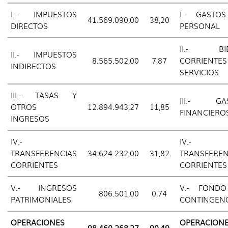
I.- IMPUESTOS
I.- GASTO
41.569.090,00
38,20
DIRECTOS
PERSONAL
II.- BIE
II.- IMPUESTOS
8.565.502,00
7,87
CORRIENT
INDIRECTOS
SERVICIOS
III.- TASAS Y
III.- GA
OTROS
12.894.943,27
11,85
FINANCIERO
INGRESOS
IV.-
IV.-
TRANSFERENCIAS
34.624.232,00
31,82
TRANSFEREN
CORRIENTES
CORRIENTES
V.- INGRESOS
V.- FOND
806.501,00
0,74
PATRIMONIALES
CONTINGENC
OPERACIONES
OPERACION
98.460.268,27
90,49