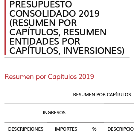
PRESUPUESTO
idioma
Presupu
Consoli
CONSOLIDADO 2019
|
(RESUMEN POR
navigati
Presupu
CAPÍTULOS, RESUMEN
Consoli
ENTIDADES POR
CAPÍTULOS, INVERSIONES)
Resumen por Capítulos 2019
RESUMEN POR CAPÍTULOS
INGRESOS
DESCRIPCIONES
IMPORTES
%
DESCRIPCI