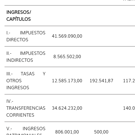
INGRESOS/
CAPÍTULOS
I.- IMPUESTOS
41.569.090,00
DIRECTOS
II.- IMPUESTOS
8.565.502,00
INDIRECTOS
III.- TASAS Y
OTROS
12.585.173,00
192.541,87
117.2
INGRESOS
IV.-
TRANSFERENCIAS
34.624.232,00
140.0
CORRIENTES
V.- INGRESOS
806.001,00
500,00